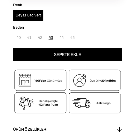
Renk
Beyaz Lacivert
Beden
40
41
42
43
44
45
ÜRÜN ÖZELLIKLERI