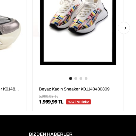
Siyah Hakiki Deri Kadın Sneaker K01480005303
Beyaz Kadın Sneaker K01140430809
5.999,98 TL
1.999,99 TL
%67 İNDİRİM
BİZDEN HABERLER