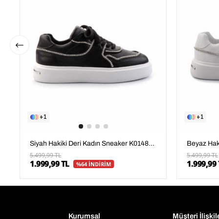
1
1
Siyah Hakiki Deri Kadın Sneaker K01480136703
5.499,99 TL
5.499,99 TL
1.999,99 TL
1.999,99 
%64 İNDİRİM
Kurumsal
Müşteri İlişkil