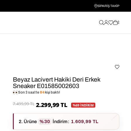
SİPARİŞ TAKİP
0
Beyaz Lacivert Hakiki Deri Erkek
Sneaker E01585002603
Son 3 saatte
84
kişi baktı!
7.499,99 TL
2.299,99 TL
%69 İNDİRİM
2. Ürüne
%30
İndirim
:
1.609,99 TL