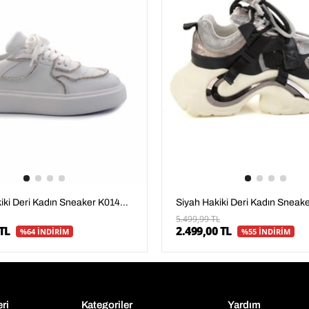
Beyaz Hakiki Deri Kadın Sneaker K01480136703
5.499,99 TL
TL
2.499,00 TL
%64 İNDİRİM
%55 İNDİRİM
eri
Kategoriler
Yardım