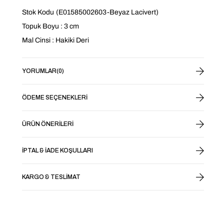
Stok Kodu
(E01585002603-Beyaz Lacivert)
Topuk Boyu : 3 cm
Mal Cinsi : Hakiki Deri
YORUMLAR
(0)
ÖDEME SEÇENEKLERI
ÜRÜN ÖNERILERI
İPTAL & İADE KOŞULLARI
KARGO & TESLIMAT